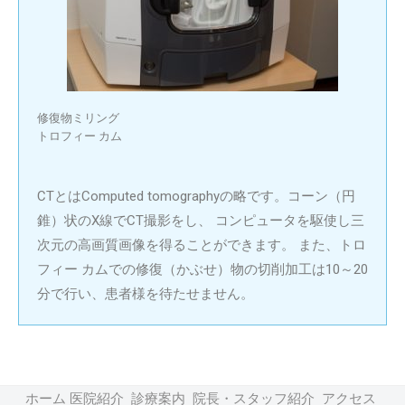
修復物ミリング
トロフィー カム
CTとはComputed tomographyの略です。コーン（円
錐）状のX線でCT撮影をし、 コンピュータを駆使し三
次元の高画質画像を得ることができます。 また、トロ
フィー カムでの修復（かぶせ）物の切削加工は10～20
分で行い、患者様を待たせません。
ホーム
医院紹介
診療案内
院長・スタッフ紹介
アクセス