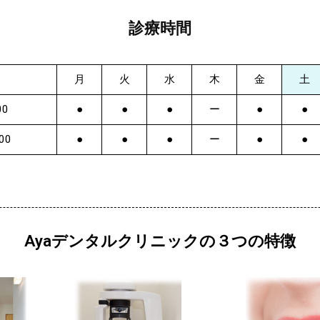
診療時間
月
火
水
木
金
土
00
●
●
●
ー
●
●
00
●
●
●
ー
●
●
Ayaデンタルクリニックの３つの特徴