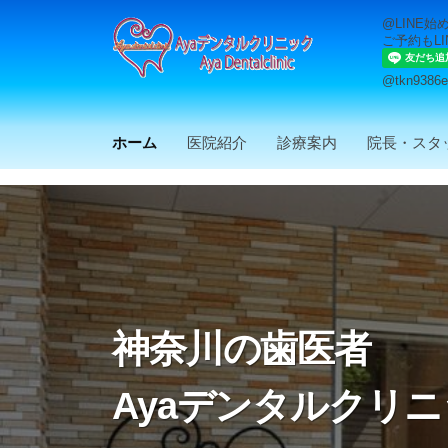
@LINE始
ご予約もLI
@tkn9386e
ホーム
医院紹介
診療案内
院長・スタ
神奈川の歯医者
Ayaデンタルクリ