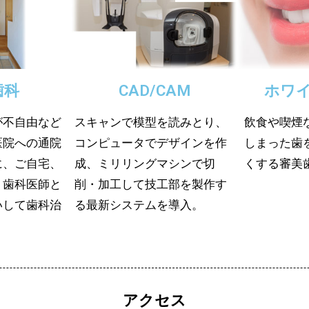
歯科
CAD/CAM
ホワ
が不自由など
スキャンで模型を読みとり、
飲食や喫煙
医院への通院
コンピュータでデザインを作
しまった歯
に、ご自宅、
成、ミリリングマシンで切
くする審美
、歯科医師と
削・加工して技工部を製作す
いして歯科治
る最新システムを導入。
アクセス