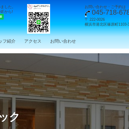
めました。
お問い合わせ・ご予約は
045-718-67
NEから!
〒 222-00​26
横浜市港北区篠原町1103-36 fir
ッフ紹介
アクセス
お問い合わせ
ニック