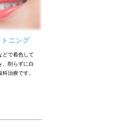
イトニング
などで着色して
を、削らずに白
歯科治療です。